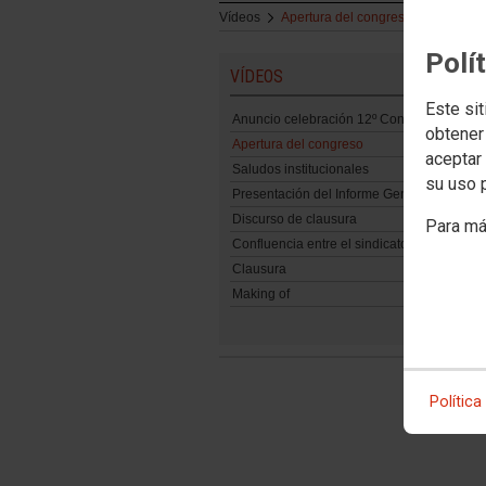
Vídeos
Apertura del congreso
Polí
VÍDEOS
Este sit
Anuncio celebración 12º Congreso Confed
obtener
Apertura del congreso
aceptar 
Saludos institucionales
su uso 
Presentación del Informe General
Discurso de clausura
Para má
Confluencia entre el sindicato y la cultura
Clausura
Making of
Política