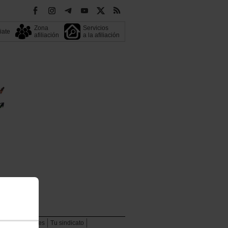
Zona
Servicios
liate
afiliación
a la afiliación
resos federales
Tu sindicato