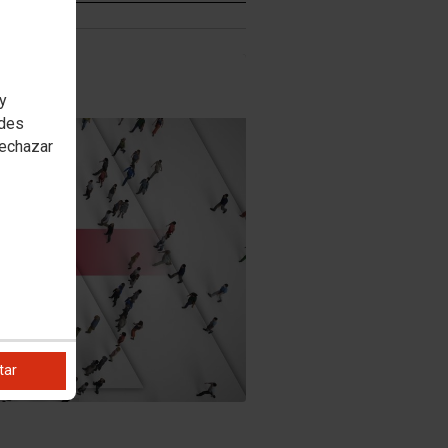
ídeo
 y
edes
rechazar
tar