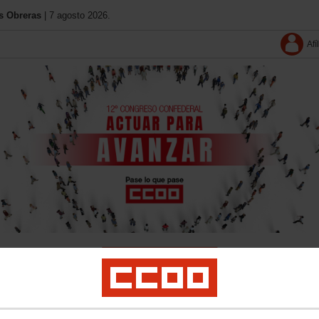
s Obreras
| 7 agosto 2026.
Afí
ón del congreso
Documentos
Vídeos
Imágenes
Congresos territoriales
Cong